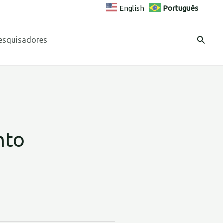
English
Português
Pesqui
esquisadores
nto