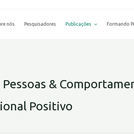
bre nós
Pesquisadores
Publicações
Formando P
e Pessoas & Comportame
ional Positivo