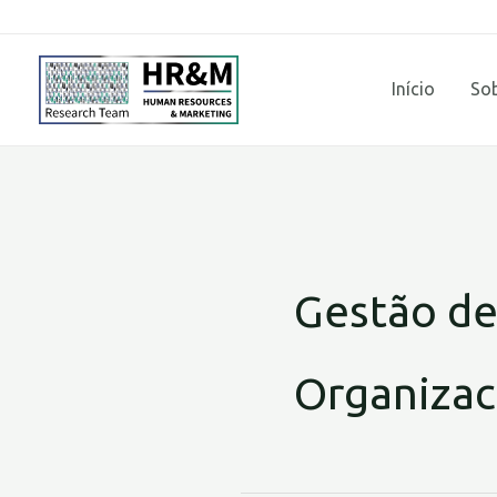
Ir
para
o
Início
So
conteúdo
Gestão d
Organizac