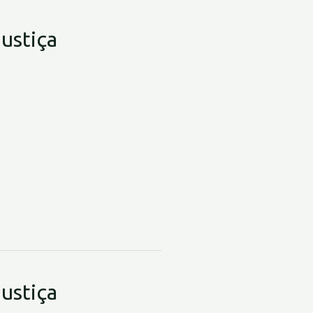
justiça
justiça