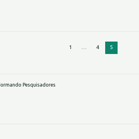
1
…
4
5
Formando Pesquisadores